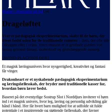
Mappe - eksempler på lyd
Lyd
Drageløftet
Vi er et pædagogisk eksperimentarium, skabt til de børn, der
trives bedst uden for de traditionelle rammer
– dem, der ofte står
i skyggen eller i vejen. Vores mission er at genfinde glæden ved
læring gennem fantasi, skaberkraft og grundlæggende omsorg.
[AUDIO PLACEHOLDER]
Et magisk læringsunivers hvor nysgerrighed, kreativitet og fantasi
får vinger.
Drakonheart er et nyskabende pædagogisk eksperimentarium
og læringsfællesskab, der bryder med traditionelle kasser for,
hvordan børn lærer bedst.
Baseret på det eventyrlige Sostrup Slot i Norddjurs inviterer vi børn
ind i et magisk univers, hvor leg, læring og personlig udvikling går
hånd i hånd. Her får hvert barn mulighed for at udfolde sit fulde
potentiale i et inspirerende og støttende fællesskab, der favner