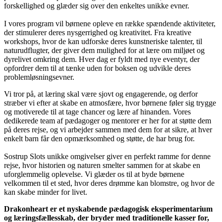
forskellighed og glæder sig over den enkeltes unikke evner.
I vores program vil børnene opleve en række spændende aktiviteter,
der stimulerer deres nysgerrighed og kreativitet. Fra kreative
workshops, hvor de kan udforske deres kunstneriske talenter, til
naturudflugter, der giver dem mulighed for at lære om miljøet og
dyrelivet omkring dem. Hver dag er fyldt med nye eventyr, der
opfordrer dem til at tænke uden for boksen og udvikle deres
problemløsningsevner.
Vi tror på, at læring skal være sjovt og engagerende, og derfor
stræber vi efter at skabe en atmosfære, hvor børnene føler sig trygge
og motiverede til at tage chancer og lære af hinanden. Vores
dedikerede team af pædagoger og mentorer er her for at støtte dem
på deres rejse, og vi arbejder sammen med dem for at sikre, at hver
enkelt barn får den opmærksomhed og støtte, de har brug for.
Sostrup Slots unikke omgivelser giver en perfekt ramme for denne
rejse, hvor historien og naturen smelter sammen for at skabe en
uforglemmelig oplevelse. Vi glæder os til at byde børnene
velkommen til et sted, hvor deres drømme kan blomstre, og hvor de
kan skabe minder for livet.
Drakonheart er et nyskabende pædagogisk eksperimentarium
og læringsfællesskab, der bryder med traditionelle kasser for,