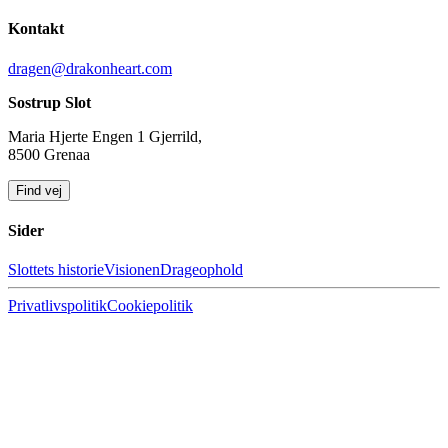
Kontakt
dragen@drakonheart.com
Sostrup Slot
Maria Hjerte Engen 1 Gjerrild,
8500 Grenaa
Find vej
Sider
Slottets historie
Visionen
Drageophold
Privatlivspolitik
Cookiepolitik