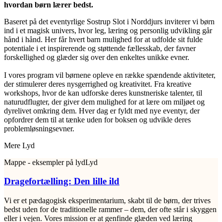
hvordan børn lærer bedst.
Baseret på det eventyrlige Sostrup Slot i Norddjurs inviterer vi børn
ind i et magisk univers, hvor leg, læring og personlig udvikling går
hånd i hånd. Her får hvert barn mulighed for at udfolde sit fulde
potentiale i et inspirerende og støttende fællesskab, der favner
forskellighed og glæder sig over den enkeltes unikke evner.
I vores program vil børnene opleve en række spændende aktiviteter,
der stimulerer deres nysgerrighed og kreativitet. Fra kreative
workshops, hvor de kan udforske deres kunstneriske talenter, til
naturudflugter, der giver dem mulighed for at lære om miljøet og
dyrelivet omkring dem. Hver dag er fyldt med nye eventyr, der
opfordrer dem til at tænke uden for boksen og udvikle deres
problemløsningsevner.
Mere Lyd
Mappe - eksempler på lyd
Lyd
M
Dragefortælling: Den lille ild
D
Vi er et pædagogisk eksperimentarium, skabt til de børn, der trives
V
bedst uden for de traditionelle rammer – dem, der ofte står i skyggen
b
eller i vejen. Vores mission er at genfinde glæden ved læring
e