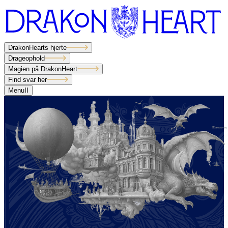
DrakonHearts hjerte
Drageophold
Magien på DrakonHeart
Find svar her
Menu
I
I
DrakonHearts hjerte
Drageophold
Magien på DrakonHeart
Find svar her