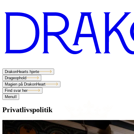
DrakonHearts hjerte
Drageophold
Magien på DrakonHeart
Find svar her
Menu
I
I
DrakonHearts hjerte
Privatlivspolitik
Drageophold
Magien på DrakonHeart
Find svar her