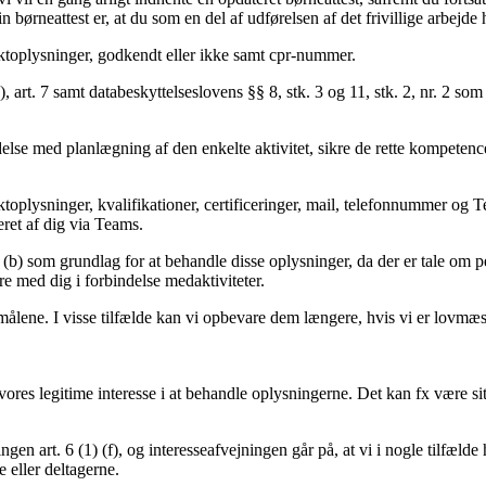
in børneattest er, at du som en del af udførelsen af det frivillige arbej
aktoplysninger, godkendt eller ikke samt cpr-nummer.
, art. 7 samt databeskyttelseslovens §§ 8, stk. 3 og 11, stk. 2, nr. 2 so
lse med planlægning af den enkelte aktivitet, sikre de rette kompetencer,
aktoplysninger, kvalifikationer, certificeringer, mail, telefonnummer 
eret af dig via Teams.
) (b) som grundlag for at behandle disse oplysninger, da der er tale om
e med dig i forbindelse medaktiviteter.
ålene. I visse tilfælde kan vi opbevare dem længere, hvis vi er lovmæs
vores legitime interesse i at behandle oplysningerne. Det kan fx være sit
en art. 6 (1) (f), og interesseafvejningen går på, at vi i nogle tilfælde 
e eller deltagerne.