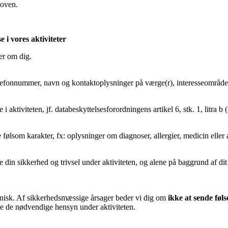
loven.
i vores aktiviteter
ger om dig.
elefonnummer, navn og kontaktoplysninger på værge(r), interesseområder
 aktiviteten, jf. databeskyttelsesforordningens artikel 6, stk. 1, litra b
 følsom karakter, fx: oplysninger om diagnoser, allergier, medicin elle
e din sikkerhed og trivsel under aktiviteten, og alene på baggrund af di
onisk. Af sikkerhedsmæssige årsager beder vi dig om
ikke at sende føl
ge de nødvendige hensyn under aktiviteten.