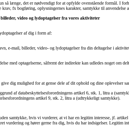
n så længe, det er nødvendigt for at opfylde ovenstående formål. I for
krav, fx bogføring, oplysningernes karakter, samtykke til anvendelse af
lleder, video og lydoptagelser fra vores aktiviteter
ydoptagelser af dig i form af:
, e-mail, billeder, video- og lydoptagelser fra din deltagelse i aktivit
lse med optagelserne, såfremt der indirekte kan udledes noget om deltag
at give dig mulighed for at gense dele af dit ophold og dine oplevelser
rund af databeskyttelsesforordningens artikel 6, stk. 1, litra a (samtyk
lsesforordningens artikel 9, stk. 2, litra a (udtrykkeligt samtykke).
en samtykke, hvis vi vurderer, at vi har en legitim interesse, jf. artikel 
konkret vurdering og hører gerne fra dig, hvis du har indsigelser. Legiti