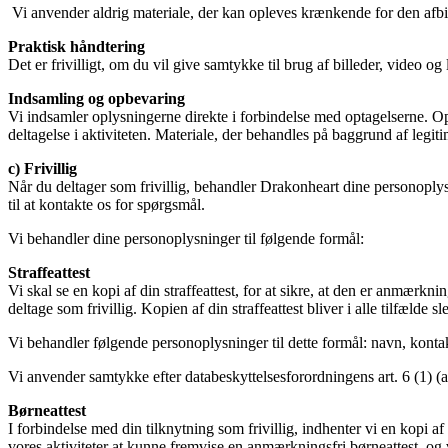
Vi anvender aldrig materiale, der kan opleves krænkende for den afbi
Praktisk håndtering
Det er frivilligt, om du vil give samtykke til brug af billeder, video o
Indsamling og opbevaring
Vi indsamler oplysningerne direkte i forbindelse med optagelserne. O
deltagelse i aktiviteten. Materiale, der behandles på baggrund af legit
c) Frivillig
Når du deltager som frivillig, behandler Drakonheart dine personoply
til at kontakte os for spørgsmål.
Vi behandler dine personoplysninger til følgende formål:
Straffeattest
Vi skal se en kopi af din straffeattest, for at sikre, at den er anmærkni
deltage som frivillig. Kopien af din straffeattest bliver i alle tilfælde sle
Vi behandler følgende personoplysninger til dette formål: navn, kont
Vi anvender samtykke efter databeskyttelsesforordningens art. 6 (1) (a),
Børneattest
I forbindelse med din tilknytning som frivillig, indhenter vi en kopi af di
vores aktiviteter at kunne fremvise en anmærkningsfri børneattest, og vi 