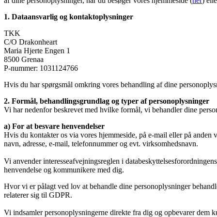
af dine personoplysninger, når du besøger vores hjemmeside (
her
) ell
1. Dataansvarlig og kontaktoplysninger
TKK
C/O Drakonheart
Maria Hjerte Engen 1
8500 Grenaa
P-nummer: 1031124766
Hvis du har spørgsmål omkring vores behandling af dine personoplysni
2. Formål, behandlingsgrundlag og typer af personoplysninger
Vi har nedenfor beskrevet med hvilke formål, vi behandler dine perso
a) For at besvare henvendelser
Hvis du kontakter os via vores hjemmeside, på e-mail eller på anden v
navn, adresse, e-mail, telefonnummer og evt. virksomhedsnavn.
Vi anvender interesseafvejningsreglen i databeskyttelsesforordningens
henvendelse og kommunikere med dig.
Hvor vi er pålagt ved lov at behandle dine personoplysninger behandle
relaterer sig til GDPR.
Vi indsamler personoplysningerne direkte fra dig og opbevarer dem ku