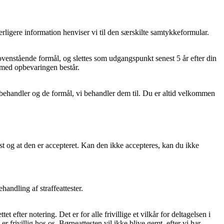
derligere information henviser vi til den særskilte samtykkeformular.
venstående formål, og slettes som udgangspunkt senest 5 år efter din
t med opbevaringen består.
 behandler og de formål, vi behandler dem til. Du er altid velkommen
ttest og at den er accepteret. Kan den ikke accepteres, kan du ikke
handling af straffeattester.
et efter notering. Det er for alle frivillige et vilkår for deltagelsen i
r frivillig hos os. Børneattesten vil ikke blive gemt, efter vi har