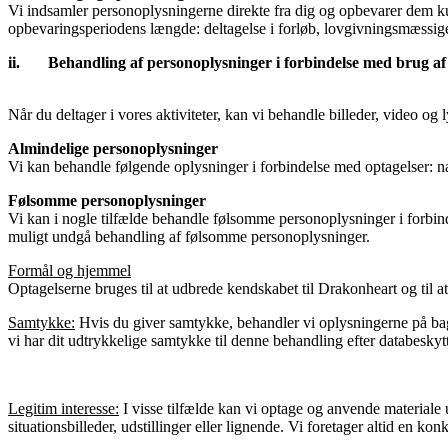
Vi indsamler personoplysningerne direkte fra dig og opbevarer dem ku
opbevaringsperiodens længde: deltagelse i forløb, lovgivningsmæssige 
ii. Behandling af personoplysninger i forbindelse med brug af bi
Når du deltager i vores aktiviteter, kan vi behandle billeder, video og l
Almindelige personoplysninger
Vi kan behandle følgende oplysninger i forbindelse med optagelser: navn
Følsomme personoplysninger
Vi kan i nogle tilfælde behandle følsomme personoplysninger i forbinde
muligt undgå behandling af følsomme personoplysninger.
Formål og hjemmel
Optagelserne bruges til at udbrede kendskabet til Drakonheart og til 
Samtykke:
Hvis du giver samtykke, behandler vi oplysningerne på bagg
vi har dit udtrykkelige samtykke til denne behandling efter databeskytte
Legitim interesse:
I visse tilfælde kan vi optage og anvende materiale ud
situationsbilleder, udstillinger eller lignende. Vi foretager altid en 