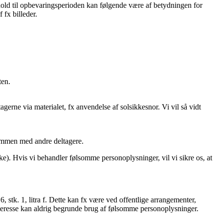
hold til opbevaringsperioden kan følgende være af betydningen for
 fx billeder.
eten.
erne via materialet, fx anvendelse af solsikkesnor. Vi vil så vidt
 sammen med andre deltagere.
ke). Hvis vi behandler følsomme personoplysninger, vil vi sikre os, at
6, stk. 1, litra f. Dette kan fx være ved offentlige arrangementer,
m interesse kan aldrig begrunde brug af følsomme personoplysninger.