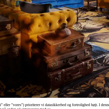
eller ”vores”) prioriterer vi datasikkerhed og fortrolighed højt. I de