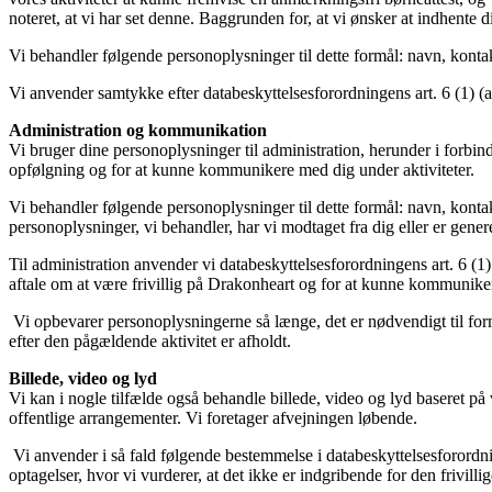
noteret, at vi har set denne. Baggrunden for, at vi ønsker at indhente d
Vi behandler følgende personoplysninger til dette formål: navn, kont
Vi anvender samtykke efter databeskyttelsesforordningens art. 6 (1) (a)
Administration og kommunikation
Vi bruger dine personoplysninger til administration, herunder i forbinde
opfølgning og for at kunne kommunikere med dig under aktiviteter.
Vi behandler følgende personoplysninger til dette formål: navn, kont
personoplysninger, vi behandler, har vi modtaget fra dig eller er gener
Til administration anvender vi databeskyttelsesforordningens art. 6 (1
aftale om at være frivillig på Drakonheart og for at kunne kommuniker
Vi opbevarer personoplysningerne så længe, det er nødvendigt til form
efter den pågældende aktivitet er afholdt.
Billede, video og lyd
Vi kan i nogle tilfælde også behandle billede, video og lyd baseret på 
offentlige arrangementer. Vi foretager afvejningen løbende.
Vi anvender i så fald følgende bestemmelse i databeskyttelsesforordning
optagelser, hvor vi vurderer, at det ikke er indgribende for den frivillig