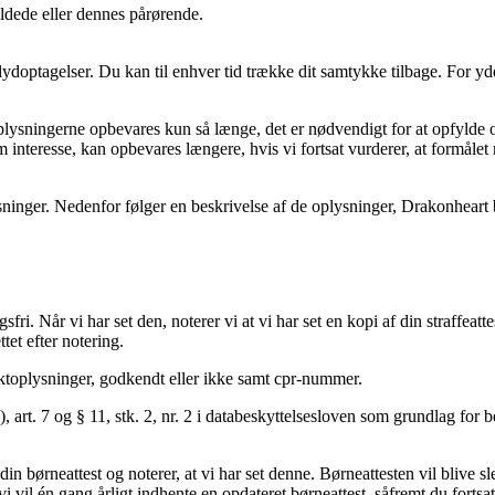
ldede eller dennes pårørende.
g lydoptagelser. Du kan til enhver tid trække dit samtykke tilbage. For y
plysningerne opbevares kun så længe, det er nødvendigt for at opfylde o
im interesse, kan opbevares længere, hvis vi fortsat vurderer, at formåle
sninger. Nedenfor følger en beskrivelse af de oplysninger, Drakonheart
ngsfri. Når vi har set den, noterer vi at vi har set en kopi af din straffea
ttet efter notering.
aktoplysninger, godkendt eller ikke samt cpr-nummer.
 art. 7 og § 11, stk. 2, nr. 2 i databeskyttelsesloven som grundlag for be
n børneattest og noterer, at vi har set denne. Børneattesten vil blive slett
vil én gang årligt indhente en opdateret børneattest, såfremt du fortsat e