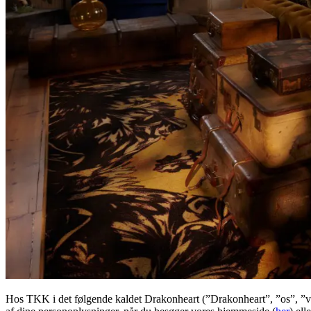
Hos TKK i det følgende kaldet Drakonheart (”Drakonheart”, ”os”, ”vi” 