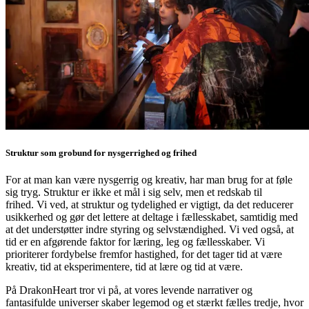
Struktur som grobund for nysgerrighed og frihed
For at man kan være nysgerrig og kreativ, har man brug for at føle
sig tryg. Struktur er ikke et mål i sig selv, men et redskab til
frihed. Vi ved, at struktur og tydelighed er vigtigt, da det reducerer
usikkerhed og gør det lettere at deltage i fællesskabet, samtidig med
at det understøtter indre styring og selvstændighed. Vi ved også, at
tid er en afgørende faktor for læring, leg og fællesskaber. Vi
prioriterer fordybelse fremfor hastighed, for det tager tid at være
kreativ, tid at eksperimentere, tid at lære og tid at være.
På DrakonHeart tror vi på, at vores levende narrativer og
fantasifulde universer skaber legemod og et stærkt fælles tredje, hvor