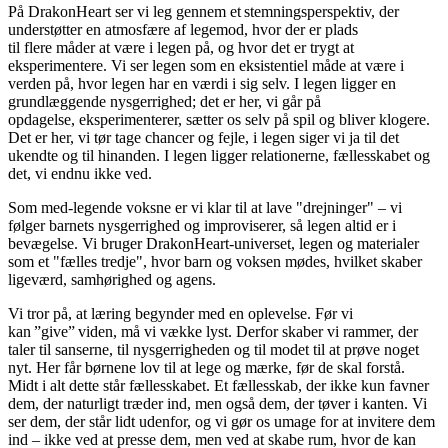
På DrakonHeart ser vi leg gennem et stemningsperspektiv, der
understøtter en atmosfære af legemod, hvor der er plads
til flere måder at være i legen på, og hvor det er trygt at
eksperimentere. Vi ser legen som en eksistentiel måde at være i
verden på, hvor legen har en værdi i sig selv. I legen ligger en
grundlæggende nysgerrighed; det er her, vi går på
opdagelse, eksperimenterer, sætter os selv på spil og bliver klogere.
Det er her, vi tør tage chancer og fejle, i legen siger vi ja til det
ukendte og til hinanden. I legen ligger relationerne, fællesskabet og
det, vi endnu ikke ved.
Som med-legende voksne er vi klar til at lave "drejninger" – vi
følger barnets nysgerrighed og improviserer, så legen altid er i
bevægelse. Vi bruger DrakonHeart-universet, legen og materialer
som et "fælles tredje", hvor barn og voksen mødes, hvilket skaber
ligeværd, samhørighed og agens.
Vi tror på, at læring begynder med en oplevelse. Før vi
kan ”give” viden, må vi vække lyst. Derfor skaber vi rammer, der
taler til sanserne, til nysgerrigheden og til modet til at prøve noget
nyt. Her får børnene lov til at lege og mærke, før de skal forstå.
Midt i alt dette står fællesskabet. Et fællesskab, der ikke kun favner
dem, der naturligt træder ind, men også dem, der tøver i kanten. Vi
ser dem, der står lidt udenfor, og vi gør os umage for at invitere dem
ind – ikke ved at presse dem, men ved at skabe rum, hvor de kan