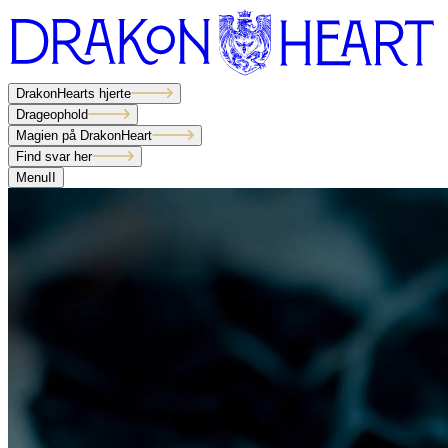
DrakonHearts hjerte
Drageophold
Magien på DrakonHeart
Find svar her
Menu
I
I
DrakonHearts hjerte
Drageophold
Magien på DrakonHeart
Find svar her