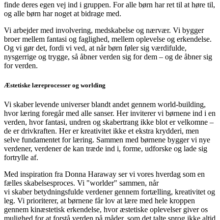
finde deres egen vej ind i gruppen. For alle børn har ret til at høre til,
og alle børn har noget at bidrage med.
Vi arbejder med involvering, medskabelse og nærvær. Vi bygger
broer mellem fantasi og faglighed, mellem oplevelse og erkendelse.
Og vi gør det, fordi vi ved, at når børn føler sig værdifulde,
nysgerrige og trygge, så åbner verden sig for dem – og de åbner sig
for verden.
Æstetiske læreprocesser og worlding
Vi skaber levende universer blandt andet gennem world-building,
hvor læring foregår med alle sanser. Her inviterer vi børnene ind i en
verden, hvor fantasi, undren og skabertrang ikke blot er velkomne –
de er drivkraften. Her er kreativitet ikke et ekstra krydderi, men
selve fundamentet for læring. Sammen med børnene bygger vi nye
verdener, verdener de kan træde ind i, forme, udforske og lade sig
fortrylle af.
Med inspiration fra Donna Haraway ser vi vores hverdag som en
fælles skabelsesproces. Vi "worlder" sammen, når
vi skaber betydningsfulde verdener gennem fortælling, kreativitet og
leg. Vi prioriterer, at børnene får lov at lære med hele kroppen
gennem kinæstetisk erkendelse, hvor æstetiske oplevelser giver os
mulighed for at forstå verden på måder, som det talte sprog ikke altid