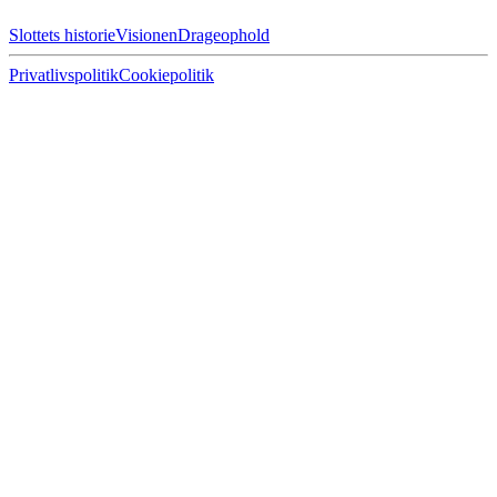
Slottets historie
Visionen
Drageophold
Privatlivspolitik
Cookiepolitik