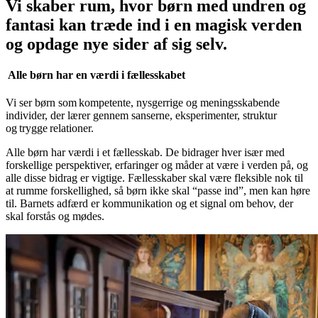
V
i
s
k
a
b
e
r
r
u
m
,
h
v
o
r
b
ø
r
n
m
e
d
u
n
d
r
e
n
o
g
f
a
n
t
a
s
i
k
a
n
t
r
æ
d
e
i
n
d
i
e
n
m
a
g
i
s
k
v
e
r
d
e
n
o
g
o
p
d
a
g
e
n
y
e
s
i
d
e
r
a
f
s
i
g
s
e
l
v
.
Alle børn har en værdi i fællesskabet
Vi ser børn som kompetente, nysgerrige og meningsskabende
individer, der lærer gennem sanserne, eksperimenter, struktur
og trygge relationer.
Alle børn har værdi i et fællesskab. De bidrager hver især med
forskellige perspektiver, erfaringer og måder at være i verden på, og
alle disse bidrag er vigtige. Fællesskaber skal være fleksible nok til
at rumme forskellighed, så børn ikke skal “passe ind”, men kan høre
til. Barnets adfærd er kommunikation og et signal om behov, der
skal forstås og mødes.