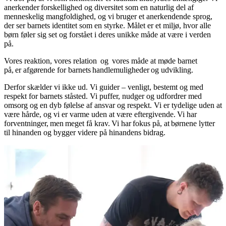
anerkender forskellighed og diversitet som en naturlig del af
menneskelig mangfoldighed, og vi bruger et anerkendende sprog,
der ser barnets identitet som en styrke. Målet er et miljø, hvor alle
børn føler sig set og forstået i deres unikke måde at være i verden
på.
Vores reaktion, vores relation og vores måde at møde barnet
på, er afgørende for barnets handlemuligheder og udvikling.
Derfor skælder vi ikke ud. Vi guider – venligt, bestemt og med
respekt for barnets ståsted. Vi puffer, nudger og udfordrer med
omsorg og en dyb følelse af ansvar og respekt. Vi er tydelige uden at
være hårde, og vi er varme uden at være eftergivende. Vi har
forventninger, men meget få krav. Vi har fokus på, at børnene lytter
til hinanden og bygger videre på hinandens bidrag.