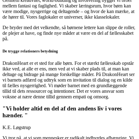
Gennem kreativitet, world-building og involvering bygger vi broer
mellem fantasi og faglighed. Vi skaber læringsrum, hvor børn kan
være modige, nysgerrige og deltagende – og hvor de kan mærke, at
de hører til. Vores faglokaler er universer, ikke klasselokaler.
De bryder med det velkendte, så børnene lettere kan slippe de roller,
de plejer at have, og finde nye måder at være en del af fællesskabet
på.
De trygge relationers betydning
DrakonHeart er et sted for alle børn. For et stærkt fællesskab opstår
ikke ved, at alle er ens, men ved at vi skaber plads til, at man kan
deltage og bidrage på mange forskellige måder. På DrakonHeart ser
vi barnets adfærd og udtryk som en invitation til dialog og en kilde
til fælles nysgerrighed. Vi møder barnet med en grundlæggende
tillid til dets ressourcer og intentioner. Det er vores ansvar som
voksne at nære denne tillid gennem empati og omsorg.
"
Vi holder altid en del af den andens liv i vores
hænder.
"
K.E. Løgstrup
Vi tror på, at vi som mennesker er radikalt indbyrdes afhængige. Vi