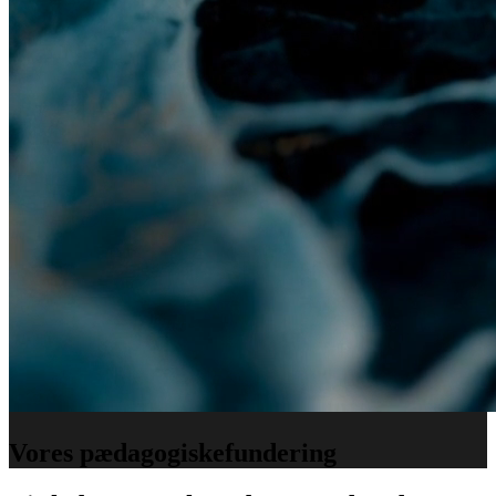
Vores
pædagogiske
fundering